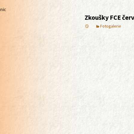
nic
Zkoušky FCE čer
Fotogalerie