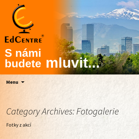
S námi
mluvit...
budete
Skip
Menu
to
content
Category Archives: Fotogalerie
Fotky z akcí