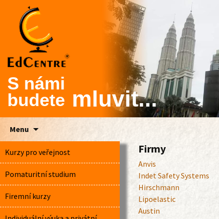
S námi
mluvit...
budete
Skip
Menu
to
Firmy
content
Kurzy pro veřejnost
Anvis
Pomaturitní studium
Indet Safety Systems
Hirschmann
Firemní kurzy
Lipoelastic
Austin
Individuální výuka a privátní