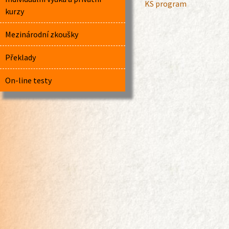
KS program
kurzy
Mezinárodní zkoušky
Překlady
On-line testy