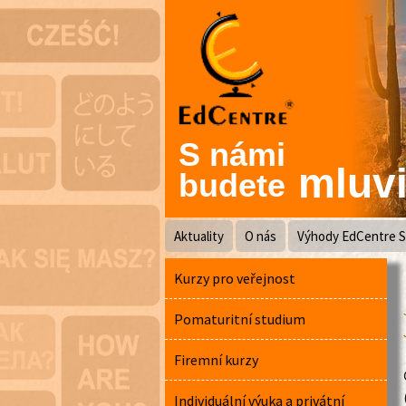
S námi
mluvit
budete
Skip
Aktuality
O nás
Výhody EdCentre S
to
content
Kurzy pro veřejnost
Pomaturitní studium
Firemní kurzy
Individuální výuka a privátní