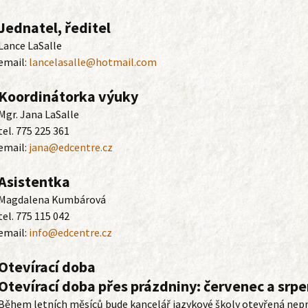
Jednatel, ředitel
Lance LaSalle
email:
lancelasalle@hotmail.com
Koordinátorka výuky
Mgr. Jana LaSalle
tel. 775 225 361
email:
jana@edcentre.cz
Asistentka
Magdalena Kumbárová
tel. 775 115 042
email:
info@edcentre.cz
Otevírací doba
Otevírací doba přes prázdniny: červenec a srp
Během letních měsíců bude kancelář jazykové školy otevřená nepr