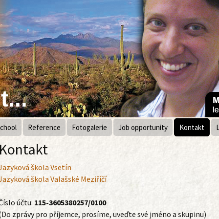
...
chool
Reference
Fotogalerie
Job opportunity
Kontakt
Kontakt
Jazyková škola Vsetín
Jazyková škola Valašské Meziříčí
Číslo účtu:
115-3605380257/0100
(Do zprávy pro příjemce, prosíme, uveďte své jméno a skupinu)