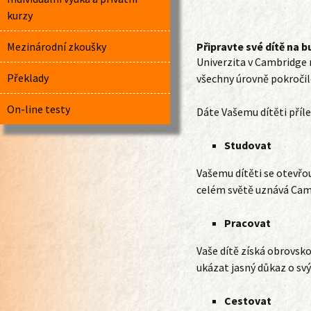
kurzy
Mezinárodní zkoušky
Připravte své dítě na 
Univerzita v Cambridge 
Překlady
všechny úrovně pokročilo
On-line testy
Dáte Vašemu dítěti příle
Studovat
Vašemu dítěti se otevřou
celém světě uznává Camb
Pracovat
Vaše dítě získá obrovsk
ukázat jasný důkaz o sv
Cestovat