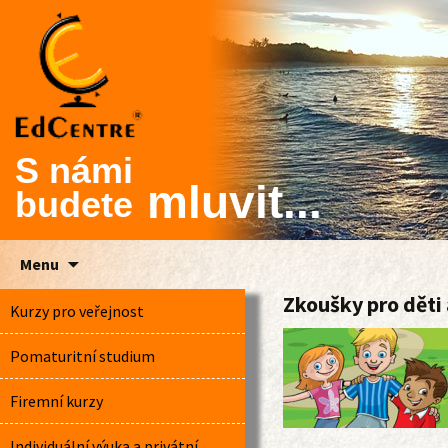
S námi
mluvit...
budete
Skip
Menu
to
Zkoušky pro děti
content
Kurzy pro veřejnost
Pomaturitní studium
Firemní kurzy
Individuální výuka a privátní