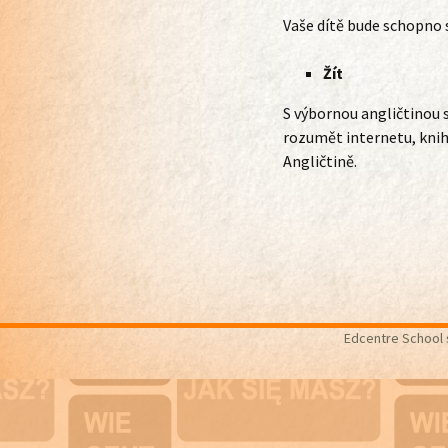
Vaše dítě bude schopno 
Žít
S výbornou angličtinou s
rozumět internetu, kni
Angličtině.
Edcentre School s