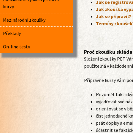
Jak se registrov
kurzy
Jak zkouška vyp
Jak se připravit?
Mezinárodní zkoušky
Termíny zkoušek
Překlady
On-line testy
Proč zkoušku skláda
Složení zkoušky PET Vám
použitelná v každodenní
Přípravné kurzy Vám pom
Rozumět faktick
vyjadřovat své náz
orientovat se v bě
číst jednoduché kn
psát dopisy a emai
účastnit se fakti