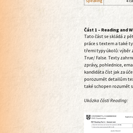
Speaking
4 čá
Část 1 – Reading and W
Tato část se skládá z pě
práce s textem a také ty
třemi typy úkolů: výběr
True/ False. Texty zahrnu
zprávy, pohlednice, emai
kandidáta číst jak za úč
porozumět detailům tex
také schopen rozumět s
Ukázka části Reading: