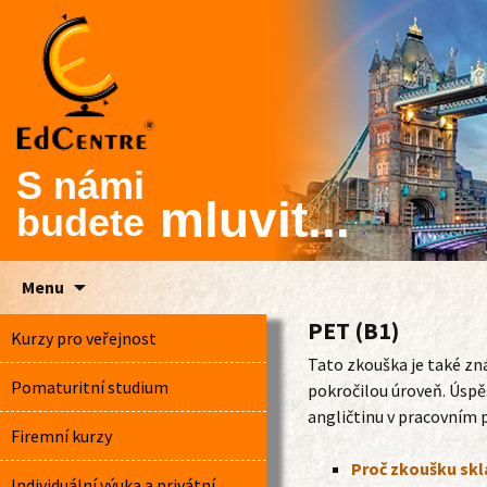
S námi
mluvit...
budete
Skip
Menu
to
PET (B1)
content
Kurzy pro veřejnost
Tato zkouška je také z
Pomaturitní studium
pokročilou úroveň. Úspě
angličtinu v pracovním p
Firemní kurzy
Proč zkoušku skl
Individuální výuka a privátní