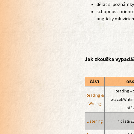
dělat si poznámky
schopnost orientov
anglicky mluvícíc
Jak
zkouška vypadá
ČÁST
OBS
Reading – 5
Reading &
otázekWriting
Writing
otá
Listening
4 části/2