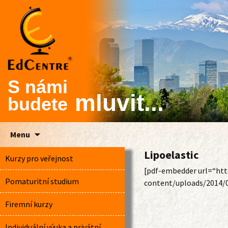
S námi
mluvit...
budete
Skip
Menu
to
Lipoelastic
content
Kurzy pro veřejnost
[pdf-embedder url=“htt
Pomaturitní studium
content/uploads/2014/02
Firemní kurzy
Individuální výuka a privátní