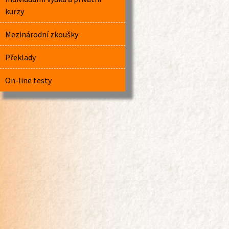
kurzy
Mezinárodní zkoušky
Překlady
On-line testy