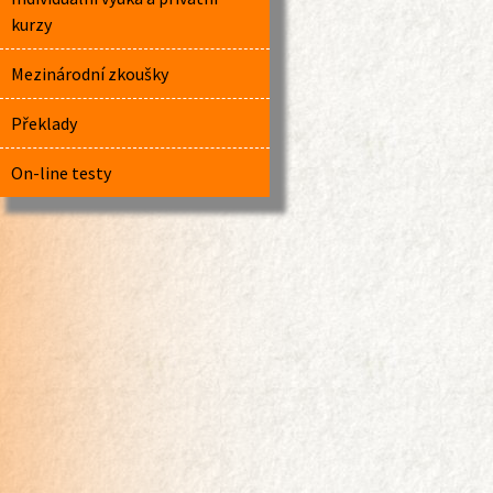
kurzy
Mezinárodní zkoušky
Překlady
On-line testy