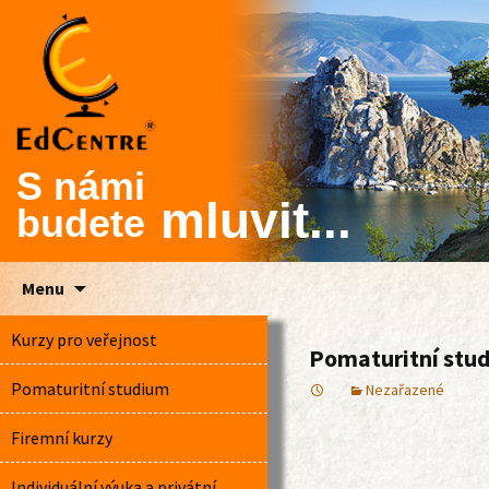
S námi
mluvit...
budete
Skip
Menu
to
nic
content
Kurzy pro veřejnost
Pomaturitní stu
Pomaturitní studium
Nezařazené
Firemní kurzy
Individuální výuka a privátní